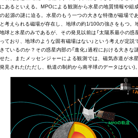
にあるといえる。MPOによる観測から水星の地質情報や組
の起源の謎に迫る。水星のもう一つの大きな特徴が磁場で
と考えられる磁場が存在し、地球の約1/100の強さをもつ
地球と水星のみであるが、その発見以前は「太陽系最小の惑
っており、地球のような固有磁場はない」という考えが定説
きているのか？その惑星内部の「進化」過程における大きな
せた。またメッセンジャーによる観測では、磁気赤道が水星
発見された(ただし、軌道の制約から南半球のデータはない)