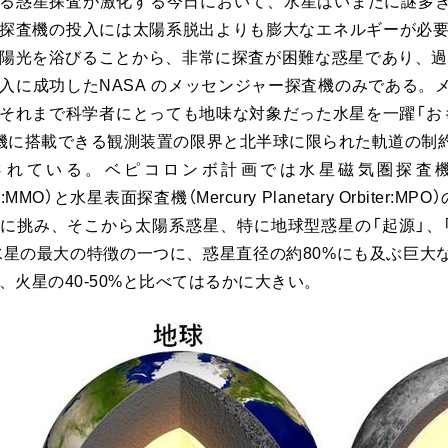
る惑星探査が激化する今日において、水星はいまだに謎多
探査機の投入には太陽系脱出よりも膨大なエネルギーが必要
陽光を浴びることから、非常に探査が困難な惑星であり、過去
入に成功したNASA のメッセンジャー探査機のみである。
それまで科学者にとっても地味な対象だった水星を一躍「お
機に搭載できる観測装置の限界と北半球に限られた軌道の制
れている。ベピコロンボ計画では水星磁気圏探査機「みお」（Mer
ter:MMO）と水星表面探査機（Mercury Planetary Orbit
に挑み、そこから太陽系惑星、特に地球型惑星の「起源」、「
水星の最大の特徴の一つに、惑星直径の約80%にも及ぶ巨大
、火星の40-50%と比べてはるかに大きい。