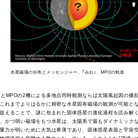
水星磁場の分布とメッセンジャー、「みお」、MPOの軌道
」とMPOの2機による多地点同時観測ならば太陽風起因の擾
これまでよりはるかに精密な水星固有磁場の観測が可能と
捉えることで、謎に包まれた固体惑星の進化過程を読み解
、かつ弱い磁場をもつ水星は、太陽系で最もダイナミック
重力が弱いために大気は希薄であり、固体惑星表面と宇宙