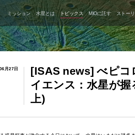
ミッション
水星とは
トピックス
MIOに託す
ストーリ
水星磁気圏探査機「みお」と
は？
探査機を知る
[ISAS news] 
困難の多い旅
06月27日
イエンス：水星が握る
水星での観測
上)
「みお」が目指すサイエンス
探査機主要諸元