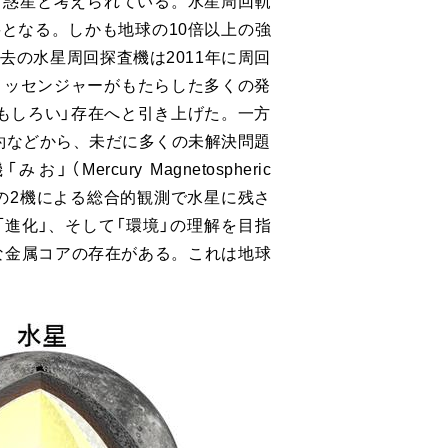
き惑星と考えられている。水星周回軌
となる。しかも地球の10倍以上の強
の水星周回探査機は2011年に周回
メッセンジャーがもたらした多くの発
もしろい」存在へと引き上げた。一方
約などから、未だに多くの未解決問題
cury Magnetospheric
er:MPO）の2機による総合的観測で水星に残さ
進化」、そして「環境」の理解を目指
な金属コアの存在がある。これは地球