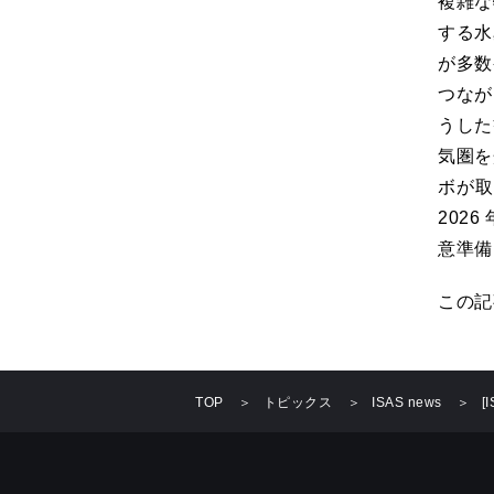
複雑な
する水
が多数
つなが
うした
気圏を
ボが
202
意準備
この記
TOP
トピックス
ISAS news
[