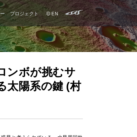
ー
プロジェクト
EN
プロジェクトメンバー
PI メンバー
べピコロンボが挑むサ
国際協力
太陽系の鍵 (村