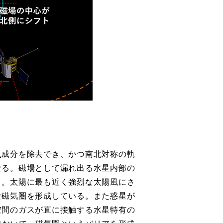
乱成分を除去でき、かつ南北対称の軌
なる。磁場として漏れ出る水星内部の
く。太陽に最も近く強烈な太陽風にさ
な磁気圏を形成している。また惑星が
空間のガスが直に接触する水星特有の