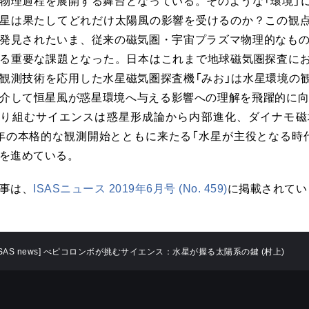
物理過程を展開する舞台となっている。そのような「環境」
星は果たしてどれだけ太陽風の影響を受けるのか？この観
発見されたいま、従来の磁気圏・宇宙プラズマ物理的なもの
る重要な課題となった。日本はこれまで地球磁気圏探査に
観測技術を応用した水星磁気圏探査機「みお」は水星環境の
介して恒星風が惑星環境へ与える影響への理解を飛躍的に向
取り組むサイエンスは惑星形成論から内部進化、ダイナモ磁
6 年の本格的な観測開始とともに来たる「水星が主役となる
を進めている。
事は、
ISASニュース 2019年6月号 (No. 459)
に掲載されてい
ISAS news] べピコロンボが挑むサイエンス：水星が握る太陽系の鍵 (村上)