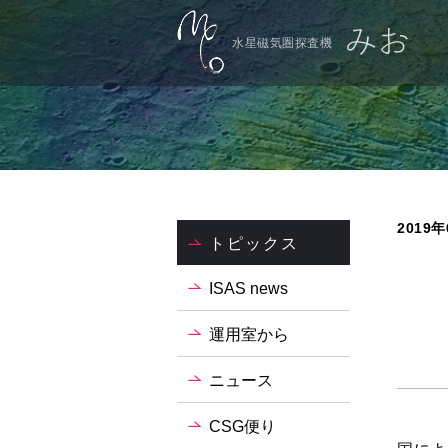
水星磁気圏探査機
2019年
トピックス
ISAS news
運用室から
ニュース
CSG便り