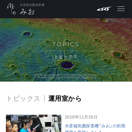
水星磁気圏探査機
TOPICS
トピックス
NASA/Johns Hopkins University Applied Physics
Laboratory/Carnegie Institution of Washington
トピックス
運用室から
2018年11月26日
水星磁気圏探査機「みお」の初期