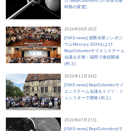
ボ（BepiColombo）」の水星到着
時期の変更]
2024年08月26日
[ISAS news] 国際水星シンポジ
ウムMercury 2024および
BepiColomboサイエンスチーム
会議を京都・福岡で連続開催
(村上)
2023年11月24日
[ISAS news] BepiColomboサイ
エンスチーム会議をドイツ・ミ
ュンスターで開催 (村上)
2023年07月27日
[ISAS news] BepiColomboが3