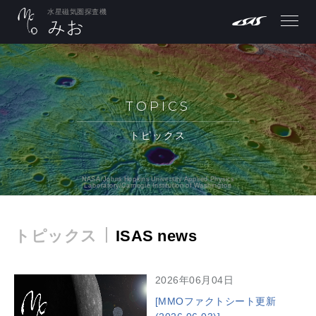
水星磁気圏探査機
TOPICS
トピックス
NASA/Johns Hopkins University Applied Physics
Laboratory/Carnegie Institution of Washington
トピックス
ISAS news
2026年06月04日
[MMOファクトシート更新