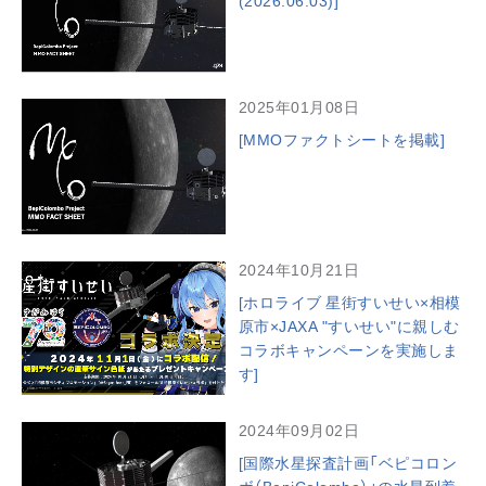
(2026.06.03)]
2025年01月08日
[MMOファクトシートを掲載]
2024年10月21日
[ホロライブ 星街すいせい×相模
原市×JAXA "すいせい"に親しむ
コラボキャンペーンを実施しま
す]
2024年09月02日
[国際水星探査計画「ベピコロン