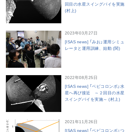
回目の水星スイングバイを実施
(村上)
2023年03月27日
[ISAS news] 「みお」運用シミュ
レータと運用訓練、始動 (関)
2022年08月25日
[ISAS news] 「ベピコロンボ」水
星へ再び接近 ～２回目の水星
スイングバイを実施～ (村上)
2021年11月26日
[ISAS news] 「ベピコロンボ」つ