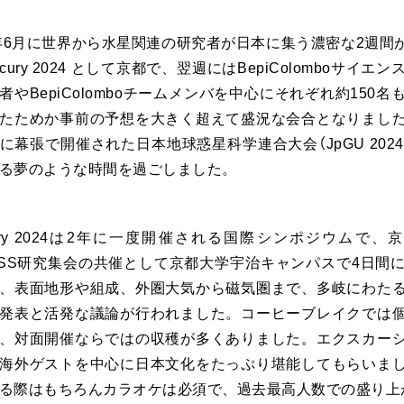
4年6月に世界から水星関連の研究者が日本に集う濃密な2週
ercury 2024 として京都で、翌週にはBepiColombo
者やBepiColomboチームメンバを中心にそれぞれ約15
たためか事前の予想を大きく超えて盛況な会合となりまし
に幕張で開催された日本地球惑星科学連合大会（JpGU 202
る夢のような時間を過ごしました。
cury 2024は2年に一度開催される国際シンポジウム
PSS研究集会の共催として京都大学宇治キャンパスで4日間
、表面地形や組成、外圏大気から磁気圏まで、多岐にわた
発表と活発な議論が行われました。コーヒーブレイクでは
、対面開催ならではの収穫が多くありました。エクスカー
海外ゲストを中心に日本文化をたっぷり堪能してもらいま
る際はもちろんカラオケは必須で、過去最高人数での盛り上