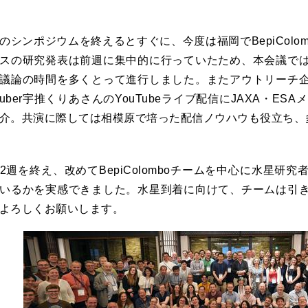
のシンポジウムを終えるとすぐに、今度は福岡でBepiColo
スの研究発表は前週に集中的に行っていたため、本会議で
議論の時間を多くとって進行しました。またアウトリーチ
tuber宇推くりあさんのYouTubeライブ配信にJAXA・ESAメ
介。共演に際しては相模原で培った配信ノウハウも役立ち、
2週を終え、改めてBepiColomboチームを中心に水星研
いるかを実感できました。水星到着に向けて、チームは引
よろしくお願いします。