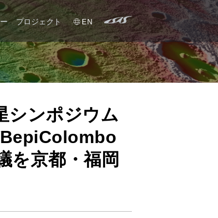
ー
プロジェクト
EN
プロジェクトメンバー
PI メンバー
国際水星シンポジウム
国際協力
BepiColombo
議を京都・福岡