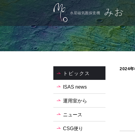
水星磁気圏探査機
2024年
トピックス
ISAS news
運用室から
ニュース
CSG便り