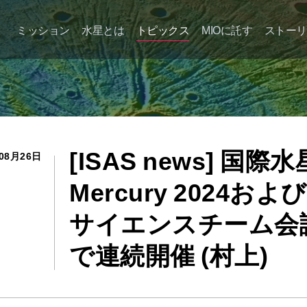
ミッション
水星とは
トピックス
MIOに託す
ストーリ
水星磁気圏探査機「みお」と
は？
探査機を知る
[ISAS news] 
困難の多い旅
08月26日
Mercury 2024および
水星での観測
サイエンスチーム会
「みお」が目指すサイエンス
で連続開催 (村上)
探査機主要諸元