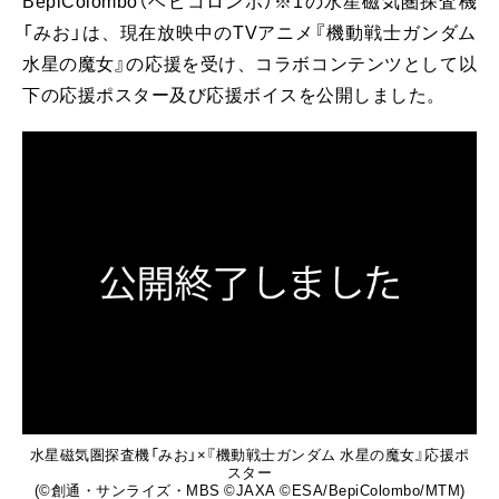
BepiColombo（ベピコロンボ）※1の水星磁気圏探査機
「みお」は、現在放映中のTVアニメ『機動戦士ガンダム
水星の魔女』の応援を受け、コラボコンテンツとして以
下の応援ポスター及び応援ボイスを公開しました。
水星磁気圏探査機「みお」×『機動戦士ガンダム 水星の魔女』応援ポ
スター
(©創通・サンライズ・MBS ©JAXA ©ESA/BepiColombo/MTM)