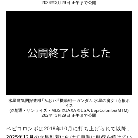
2024年3月29日 正午まで公開
水星磁気圏探査機「みお」×『機動戦士ガンダム 水星の魔女』応援ボ
イス
(©創通・サンライズ・MBS ©JAXA ©ESA/BepiColombo/MTM)
2024年3月29日 正午まで公開
ベピコロンボは2018年10月に打ち上げられて以降、
2025年12月の水星到着に向けて順調に航行を続けてい